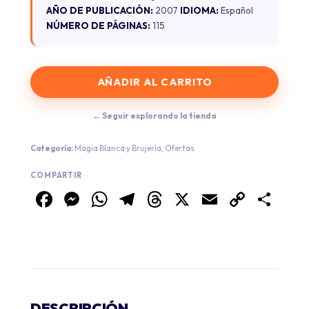
AÑO DE PUBLICACIÓN:
2007
IDIOMA:
Español
NÚMERO DE PÁGINAS:
115
AÑADIR AL CARRITO
← Seguir explorando la tienda
Categoría:
Magia Blanca y Brujería
,
Ofertas
COMPARTIR
Facebook
Messenger
WhatsApp
Telegram
Threads
X
Email
Copy
Co
Link
DESCRIPCIÓN