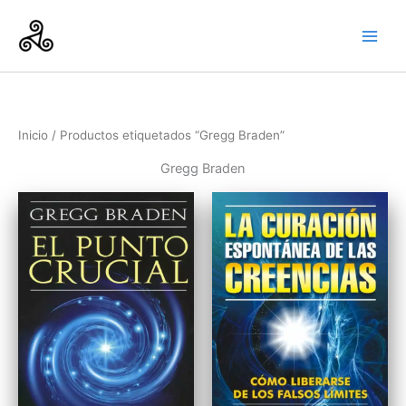
Ir
al
contenido
Inicio
/ Productos etiquetados “Gregg Braden”
Gregg Braden