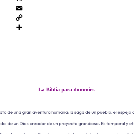
X
Email
Copy
Link
Compartir
La Biblia para dummies
elato de una gran aventura humana: la saga de un pueblo, el espejo 
cada, de un Dios creador de un proyecto grandioso. Es temporal y et