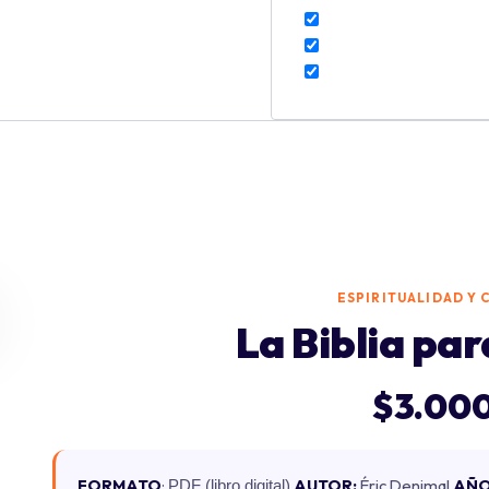
ESPIRITUALIDAD Y
La Biblia pa
$
3.00
FORMATO
:
AUTOR:
Éric Denimal
AÑO
PDF (libro digital)