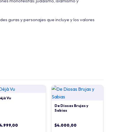
giones monoteístas: judaísmo, islamismo y
andes guras y personajes que incluye y los valores
éjà Vu
De Diosas Brujas y
Sabias
4.999,00
$
4.000,00