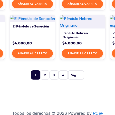
AÑADIR AL CARRITO
AÑADIR AL CARRITO
El Péndulo de Sanación
Péndulo Hebreo
R
Originario
e
$
4.000,00
$
4.000,00
$
AÑADIR AL CARRITO
AÑADIR AL CARRITO
1
2
3
4
Sig. →
Todos los derechos © 2026 Powered by
RDev