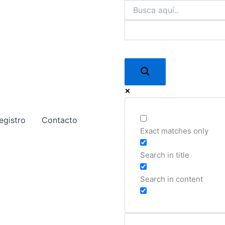
El
El
precio
precio
original
actual
era:
es:
$20.000,00.
$8.000,0
egistro
Contacto
Exact matches only
Search in title
Search in content