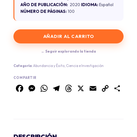
AÑO DE PUBLICACIÓN:
2020
IDIOMA:
Español
NÚMERO DE PÁGINAS:
100
AÑADIR AL CARRITO
← Seguir explorando la tienda
Categoría:
Abundancia y Éxito
,
Ciencia e Investigación
COMPARTIR
Facebook
Messenger
WhatsApp
Telegram
Threads
X
Email
Copy
Co
Link
DESCRIPCIÓN