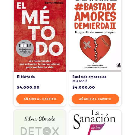
El Método
Basta de amores de
mierda 2
$
4.000,00
$
4.000,00
AÑADIR AL CARRITO
AÑADIR AL CARRITO