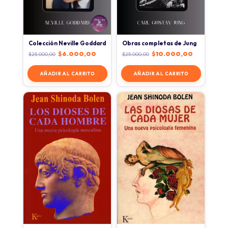
Colección Neville Goddard
Obras completas de Jung
$
6.000,00
$
10.000,00
$
25.000,00
$
25.000,00
AÑADIR AL CARRITO
AÑADIR AL CARRITO