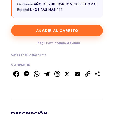
Oklahoma
AÑO DE PUBLICACIÓN:
2019
IDIOMA:
Español
Nº DE PÁGINAS
: 144
AÑADIR AL CARRITO
← Seguir explorando la tienda
Categoría:
Chamanismo
COMPARTIR
Facebook
Messenger
WhatsApp
Telegram
Threads
X
Email
Copy
Co
Link
DESCRIPCIÓN