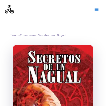
Ir
al
contenido
Tienda
›
Chamanismo
›
Secretos de un Nagual