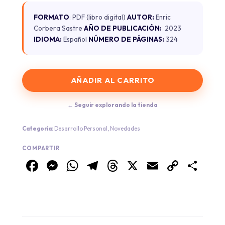
FORMATO
: PDF (libro digital)
AUTOR:
Enric
Corbera Sastre
AÑO DE PUBLICACIÓN:
2023
IDIOMA:
Español
NÚMERO DE PÁGINAS:
324
AÑADIR AL CARRITO
← Seguir explorando la tienda
Categoría:
Desarrollo Personal
,
Novedades
COMPARTIR
Facebook
Messenger
WhatsApp
Telegram
Threads
X
Email
Copy
Co
Link