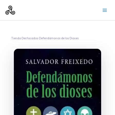
Ir
al
contenido
Tienda
›
Destacados
›
Defendámonos de los Dioses