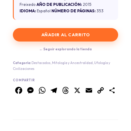
Freixedo
AÑO DE PUBLICACIÓN:
2015
IDIOMA:
Español
NÚMERO DE PÁGINAS:
353
AÑADIR AL CARRITO
← Seguir explorando la tienda
Categoría:
Destacados
,
Mitología y Ancestralidad
,
Ufología y
Civilizaciones
COMPARTIR
Facebook
Messenger
WhatsApp
Telegram
Threads
X
Email
Copy
Co
Link