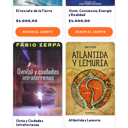
El rescate de la Tierra
Ovnis. Conciencia, Energía
y Realidad
$
4.000,00
$
4.000,00
AÑADIR AL CARRITO
AÑADIR AL CARRITO
Atlántida y Lemuria
Ovnis y Ciudades
Intraterrenas