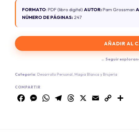
FORMATO
: PDF (libro digital)
AUTOR:
Pam Grossman
A
NÚMERO DE PÁGINAS:
247
AÑADIR AL 
← Seguir exploran
Categoría:
Desarrollo Personal
,
Magia Blanca y Brujería
COMPARTIR
Facebook
Messenger
WhatsApp
Telegram
Threads
X
Email
Copy
Co
Link