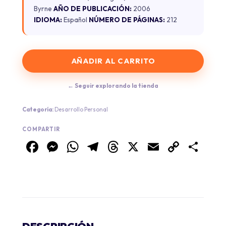
Byrne
AÑO DE PUBLICACIÓN:
2006
IDIOMA:
Español
NÚMERO DE PÁGINAS:
212
AÑADIR AL CARRITO
← Seguir explorando la tienda
Categoría:
Desarrollo Personal
COMPARTIR
Facebook
Messenger
WhatsApp
Telegram
Threads
X
Email
Copy
Co
Link