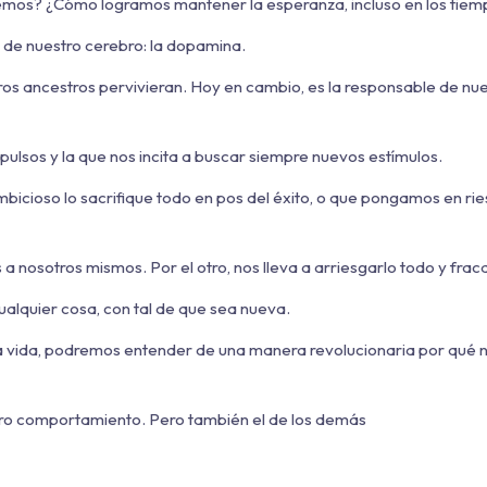
tremos? ¿Cómo logramos mantener la esperanza, incluso en los tie
 de nuestro cerebro: la dopamina.
ros ancestros pervivieran. Hoy en cambio, es la responsable de nu
mpulsos y la que nos incita a buscar siempre nuevos estímulos.
bicioso lo sacrifique todo en pos del éxito, o que pongamos en ri
 nosotros mismos. Por el otro, nos lleva a arriesgarlo todo y fraca
ualquier cosa, con tal de que sea nueva.
ra vida, podremos entender de una manera revolucionaria por qué
ro comportamiento. Pero también el de los demás