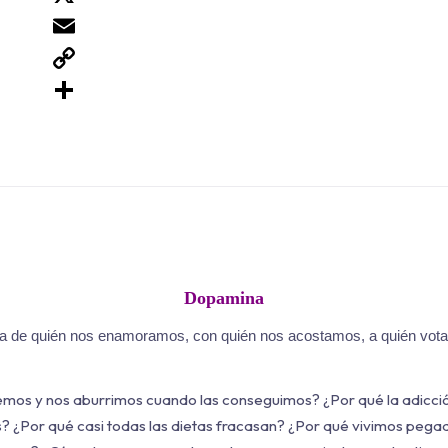
X
Email
Copy
Link
Compartir
Dopamina
 de quién nos enamoramos, con quién nos acostamos, a quién votam
mos y nos aburrimos cuando las conseguimos? ¿Por qué la adicció
s? ¿Por qué casi todas las dietas fracasan? ¿Por qué vivimos pega