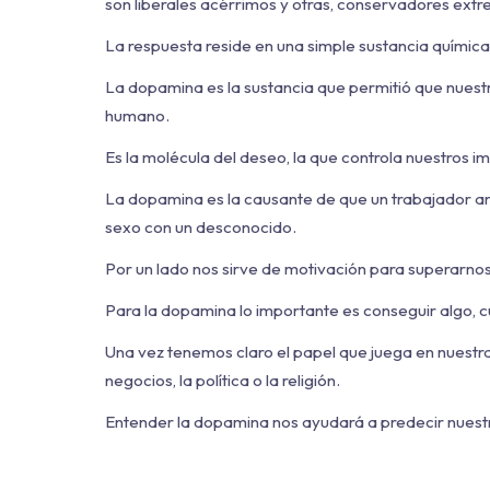
son liberales acérrimos y otras, conservadores ex
La respuesta reside en una simple sustancia química
La dopamina es la sustancia que permitió que nuest
humano.
Es la molécula del deseo, la que controla nuestros i
La dopamina es la causante de que un trabajador am
sexo con un desconocido.
Por un lado nos sirve de motivación para superarnos a
Para la dopamina lo importante es conseguir algo, c
Una vez tenemos claro el papel que juega en nuest
negocios, la política o la religión.
Entender la dopamina nos ayudará a predecir nuest