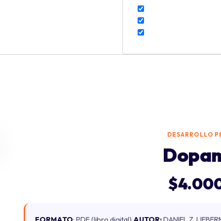
DESARROLLO P
Dopam
$
4.00
FORMATO
: PDF (libro digital)
AUTOR:
DANIEL Z. LIEBE