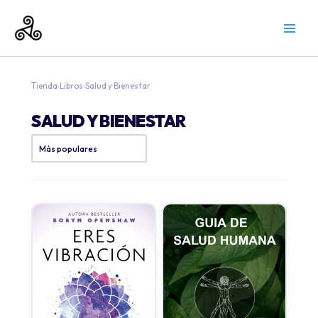
Ir
al
contenido
Tienda
›
Libros
›
Salud y Bienestar
SALUD Y BIENESTAR