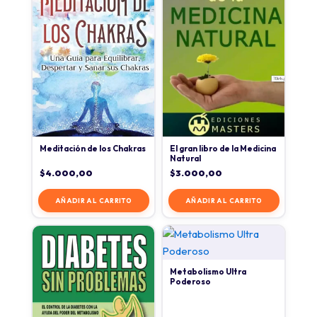
Meditación de los Chakras
El gran libro de la Medicina
Natural
$
4.000,00
$
3.000,00
AÑADIR AL CARRITO
AÑADIR AL CARRITO
Metabolismo Ultra
Poderoso