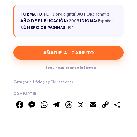
FORMATO
: PDF (libro digital)
AUTOR:
Ramtha
AÑO DE PUBLICACIÓN:
2005
IDIOMA:
Español
NÚMERO DE PÁGINAS:
194
AÑADIR AL CARRITO
← Seguir explorando la tienda
Categoría:
Ufología y Civilizaciones
COMPARTIR
Facebook
Messenger
WhatsApp
Telegram
Threads
X
Email
Copy
Co
Link