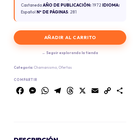
Castaneda
AÑO DE PUBLICACIÓN:
1972
IDIOMA:
Español
Nº DE PÁGINAS
: 281
AÑADIR AL CARRITO
← Seguir explorando la tienda
Categoría:
Chamanismo
,
Ofertas
COMPARTIR
Facebook
Messenger
WhatsApp
Telegram
Threads
X
Email
Copy
Co
Link
DESCRIPCIÓN